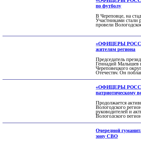
«ОФИЦЕРЫ РОССИИ»
по футболу
В Череповце, на ст
Участниками стали р
провели Вологодск
Роман ШКУРЛАТОВ
«ОФИЦЕРЫ РОССИИ»
Александр Старовойтов
жителям региона
Герман Ярцев
Председатель прези
Геннадий Малышев в
Череповецкого округ
Отечеству. Он побла
«ОФИЦЕРЫ РОССИИ»
патриотическому в
Продолжается актив
Вологодского реги
руководителей и акт
Игорь ШЕВЧУК
Вологодского реги
Владимир Семерда
Игорь Яровой
Очередной гумани
зону СВО